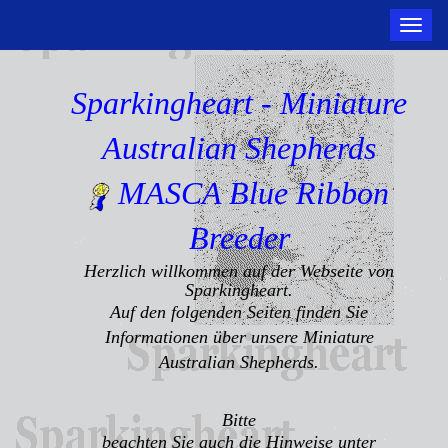
Toggle
naviga
Sparkingheart - Miniature
Australian Shepherds
MASCA Blue Ribbon
Breeder
Herzlich willkommen auf der Webseite von
Sparkingheart.
Auf den folgenden Seiten finden Sie
Informationen über unsere Miniature
Australian Shepherds.
Bitte
beachten Sie auch die Hinweise unter