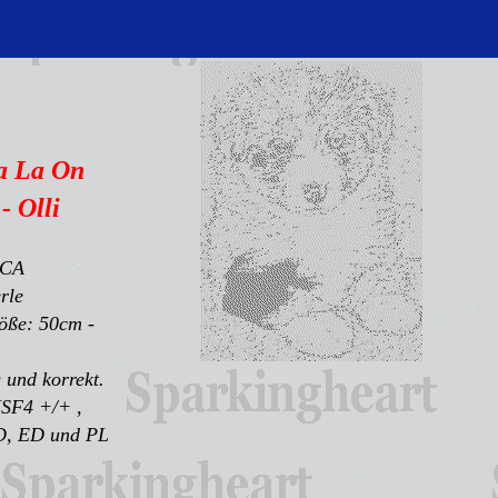
a La On
- Olli
SCA
rle
öße: 50cm -
 und korrekt.
SF4 +/+ ,
, ED und PL