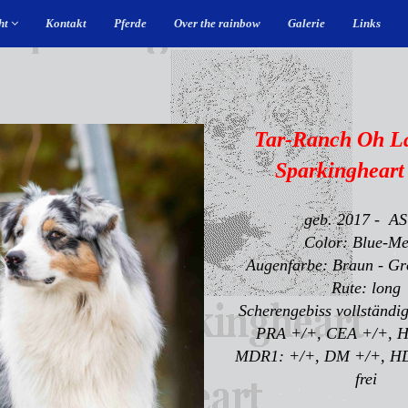
ht
Kontakt
Pferde
Over the rainbow
Galerie
Links
Tar-Ranch Oh L
Sparkingheart 
geb. 2017 - A
Color: Blue-Me
Augenfarbe: Braun - Gr
Rute: long
Scherengebiss vollständig
PRA +/+, CEA +/+, H
MDR1: +/+, DM +/+, HD
frei