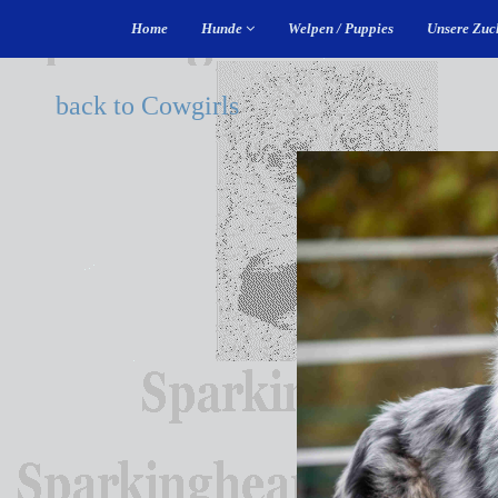
Home
Hunde
Welpen / Puppies
Unsere Zuc
back to Cowgirls